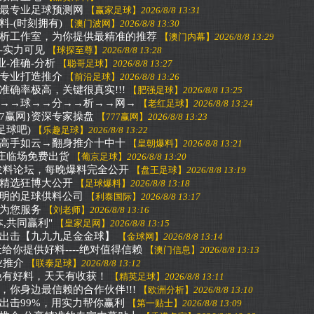
最专业足球预测网
【赢家足球】
2026/8/8 13:31
-(时刻拥有)
【澳门波网】
2026/8/8 13:30
析工作室，为你提供最精准的推荐
【澳门内幕】
2026/8/8 13:29
-实力可见
【球探至尊】
2026/8/8 13:28
业-准确-分析
【聪哥足球】
2026/8/8 13:27
专业打造推介
【前沿足球】
2026/8/8 13:26
准确率极高，关键很真实!!!
【肥强足球】
2026/8/8 13:25
→→球→→分→→析→→网→
【老红足球】
2026/8/8 13:24
77赢网}资深专家操盘
【777赢网】
2026/8/8 13:23
足球吧)
【乐趣足球】
2026/8/8 13:22
高手如云→翻身推介十中十
【皇朝爆料】
2026/8/8 13:21
大庄临场免费出货
【葡京足球】
2026/8/8 13:20
发料论坛，每晚爆料完全公开
【盘王足球】
2026/8/8 13:19
精选狂博大公开
【足球爆料】
2026/8/8 13:18
明的足球供料公司
【利泰国际】
2026/8/8 13:17
为您服务
【刘老师】
2026/8/8 13:16
,共同贏利"
【皇家足网】
2026/8/8 13:15
出击【九九九足金金球】
【金球网】
2026/8/8 13:14
给你提供好料----绝对值得信赖
【澳门信息】
2026/8/8 13:13
业推介
【联泰足球】
2026/8/8 13:12
晚有好料，天天有收获！
【精英足球】
2026/8/8 13:11
，你身边最信赖的合作伙伴!!!
【欧洲分析】
2026/8/8 13:10
出击99%，用实力帮你赢利
【第一贴士】
2026/8/8 13:09