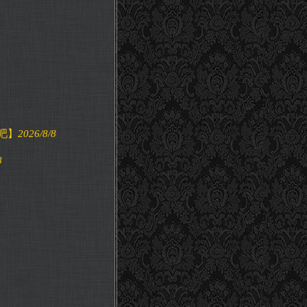
吧】
2026/8/8
8