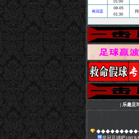
|
乐趣足
◆◆◆◆◆◆◆◆◆◆
皇冠足球吧100