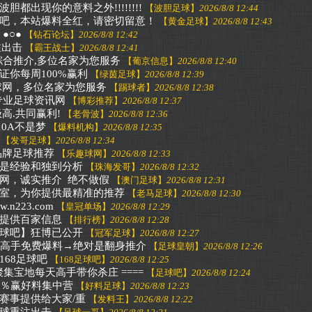
都出现你的意料之外!!!!!!!!
【波胆足球】
2026/8/8 12:44
吧，本站爆料全红，请密切留意！
【黄金足球】
2026/8/8 12:43
●○●
【钻石论坛】
2026/8/8 12:42
注出击
【霸王战士】
2026/8/8 12:41
综合推介,多位名家为您服务
【葡京信息】
2026/8/8 12:40
证你每周100%赢利
【绿茵足球】
2026/8/8 12:39
足球网，多位名家为您服务
【踢球者】
2026/8/8 12:38
专业足球资讯网
【博彩推荐】
2026/8/8 12:37
高.共同赢利!
【老骨波】
2026/8/8 12:36
10A不是梦
【爆料机构】
2026/8/8 12:35
【发哥足球】
2026/8/8 12:34
品牌足球推荐
【乐趣球网】
2026/8/8 12:33
是经验和独到分析
【珠海发哥】
2026/8/8 12:32
网，诚实推介 绝不做假
【澳门足球】
2026/8/8 12:31
室，为你提供最精准的推荐
【老马足球】
2026/8/8 12:30
n223.com
【皇冠单场】
2026/8/8 12:29
提供百家信息
【排行榜】
2026/8/8 12:28
球吧】狂博已公开
【冠军足球】
2026/8/8 12:27
=高手免费爆料→绝对是翻身推介
【足球皇朝】
2026/8/8 12:26
68足球吧
【168足球吧】
2026/8/8 12:25
聚集宝地每天高手带你杀庄 ====
【足球吧】
2026/8/8 12:24
8％赢好料集中营
【好料足球】
2026/8/8 12:23
赛事提供给大家/重
【发料王】
2026/8/8 12:22