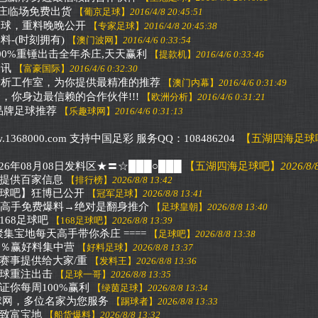
大庄临场免费出货
【葡京足球】
2016/4/8 20:45:51
足球，重料晚晚公开
【专家足球】
2016/4/8 20:45:38
-(时刻拥有)
【澳门波网】
2016/4/6 0:33:54
00%重锤出击全年杀庄,天天赢利
【提款机】
2016/4/6 0:33:46
资讯
【富豪国际】
2016/4/6 0:32:30
分析工作室，为你提供最精准的推荐
【澳门内幕】
2016/4/6 0:31:49
，你身边最信赖的合作伙伴!!!
【欧洲分析】
2016/4/6 0:31:21
品牌足球推荐
【乐趣球网】
2016/4/6 0:31:13
368000.com 支持中国足彩 服务QQ：108486204
【五湖四海足球
026年08月08日发料区★〓☆███○███
【五湖四海足球吧】
2026/8/
提供百家信息
【排行榜】
2026/8/8 13:42
球吧】狂博已公开
【冠军足球】
2026/8/8 13:41
=高手免费爆料→绝对是翻身推介
【足球皇朝】
2026/8/8 13:40
68足球吧
【168足球吧】
2026/8/8 13:39
聚集宝地每天高手带你杀庄 ====
【足球吧】
2026/8/8 13:38
8％赢好料集中营
【好料足球】
2026/8/8 13:37
赛事提供给大家/重
【发料王】
2026/8/8 13:36
球重注出击
【足球一哥】
2026/8/8 13:35
证你每周100%赢利
【绿茵足球】
2026/8/8 13:34
足球网，多位名家为您服务
【踢球者】
2026/8/8 13:33
致富宝地
【船货爆料】
2026/8/8 13:32