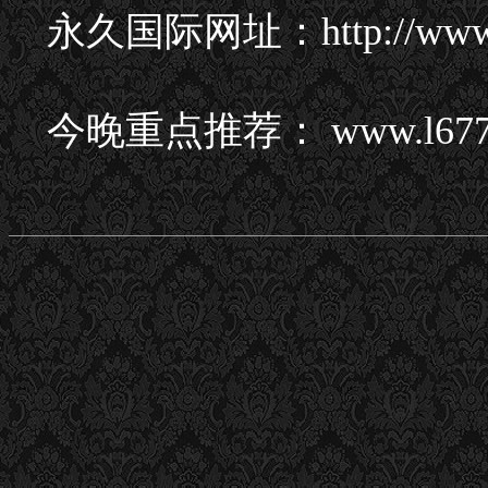
永久国际网址：http://www.
今晚重点推荐： www.l677