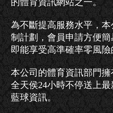
的體育資訊網站之一。
為不斷提高服務水平，本公
制計劃，會員申請方便簡
即能享受高準確率零風險
本公司的體育資訊部門擁
全天侯24小時不停送上
藍球資訊。