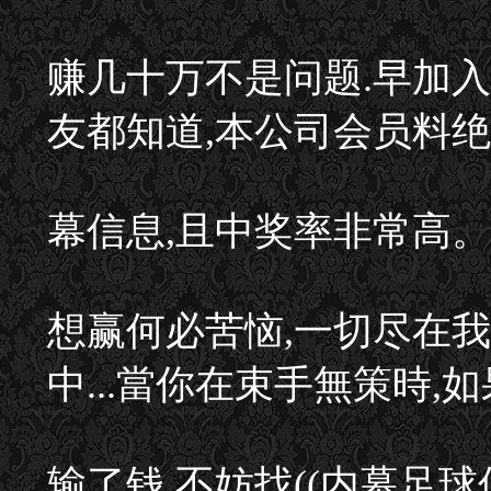
赚几十万不是问题.早加
友都知道,本公司会员料
幕信息,且中奖率非常高。
想赢何必苦恼,一切尽在我
中...當你在束手無策時,
输了钱,不妨找((内幕足球