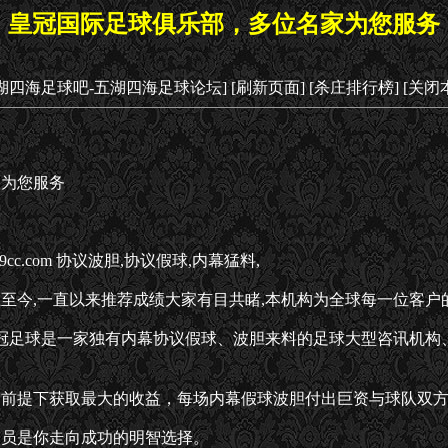
皇冠国际足球俱乐部，多位名家为您服务
湖四海足球吧-五湖四海足球论坛]
[刷新页面]
[杀庄排行榜]
[关闭
家为您服务
c89cc.com 协议波胆,协议假球,内幕猛料,
成立至今,一直以来推荐成绩大家有目共睹,本机构为全球每一位客
皇冠足球是一家独有内幕协议假球、波胆来料的足球大型咨讯机构、
前提下获取最大的收益，每场内幕假球波胆付出巨资与球队双方达成
会员是你走向成功的明智选择。