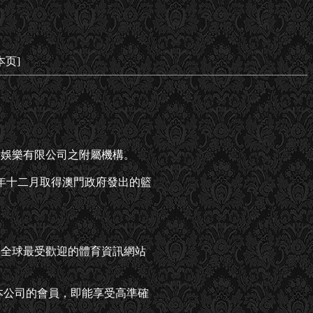
本页]
彩娛樂有限公司之附屬機構。
年十二月取得澳門政府發出的籃
。
為全球最受歡迎的體育資訊網站
本公司的會員，即能享受高準確