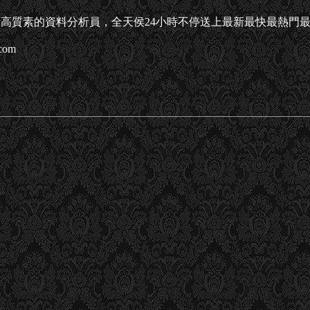
高質素的資料分析員，全天侯24小時不停送上最新最快最熱門
com