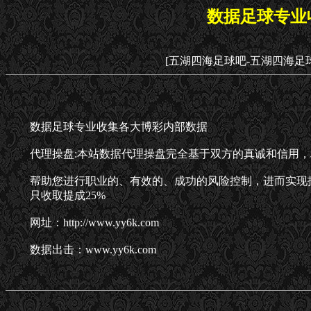
数据足球专业
[五湖四海足球吧-五湖四海足
数据足球专业收集各大博彩内部数据
代理操盘:本站数据代理操盘完全基于双方的真诚和信用
帮助您进行职业的、有效的、成功的风险控制，进而实现
只收取提成25%
网址：http://www.yy6k.com
数据出击：www.yy6k.com