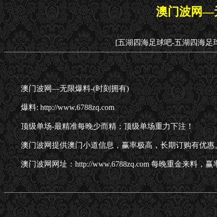
澳门波网—无
[五湖四海足球吧-五湖四海足
澳门波网—无限爆料-(时刻拥有)
爆料: http://www.6788zq.com
顶级单场-最精准每晚少而精；顶级单场重力下注！
澳门波网提供澳门小道信息，赢率极高，长期订购有优惠
澳门波网网址：http://www.6788zq.com 每晚重金来