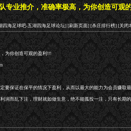
队专业推介，准确率极高，为你创造可观的盈
湖四海足球吧-五湖四海足球论坛]
[刷新页面]
[杀庄排行榜]
[关闭
为你创造可观的盈利!!!
m
一定要保证在保平的情况下盈利，从而以最大的能力为会员赚取
的利润而乱下注，理财就如做生意，绝不能孤投一注，只有长期
。