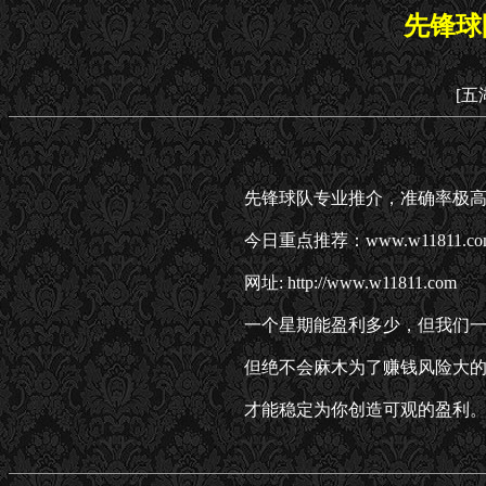
先锋球
[五
先锋球队专业推介，准确率极高，
今日重点推荐：www.w11811.co
网址: http://www.w11811.com
一个星期能盈利多少，但我们
但绝不会麻木为了赚钱风险大
才能稳定为你创造可观的盈利