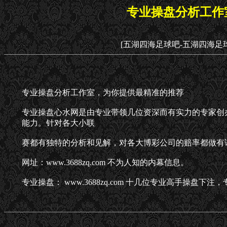
专业操盘分析工作
[五湖四海足球吧-五湖四海足
专业操盘分析工作室，为你提供最精准的推荐
专业操盘心水网是由专业带领几位资深而有实力的专家创
能力。针对各大小联
赛都有独特的分析和见解，对各大博彩公司的赔率都做有
网址：www.3688zq.com 不为人知的内幕信息。
专业操盘： www.3688zq.com 十几位专业高手操盘