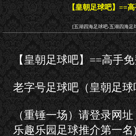
【皇朝足球吧】==
[五湖四海足球吧-五湖四海足
【皇朝足球吧】==高手
老字号足球吧（皇朝足球
（重锤一场）请登录网址：http:
乐趣乐园足球推介第一名