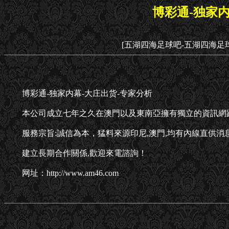
博彩通-独家内
[五湖四海足球吧-五湖四海足
博彩通-独家内幕-大庄出货-专家分析
本公司成立七年之久在澳門以及東南亞擁有獨立的資訊網
服務宗旨:誠信為本，猛料來源印尼,澳門,均有內線直供消
建立長期合作關係,歡迎來電諮詢！
网址：http://www.am46.com