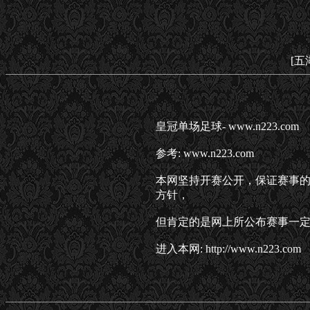
[五
皇冠单场足球- www.n223.com
参考: www.n223.com
本网坚持开赛公开，保证赛事
方针，
但肯定的是网上所公布赛事一
进入本网: http://www.n223.com