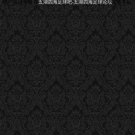
用户:皇冠单场
在
五湖四海足球吧-五湖四海足球论坛
发表本贴.