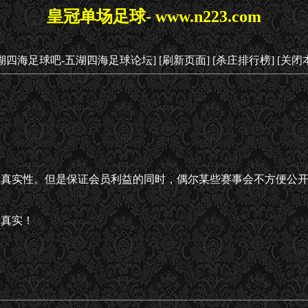
皇冠单场足球- www.n223.com
湖四海足球吧-五湖四海足球论坛]
[刷新页面]
[杀庄排行榜]
[关闭
的真实性。但是保证会员利益的同时，偶尔某些赛事会不方便公
定真实！