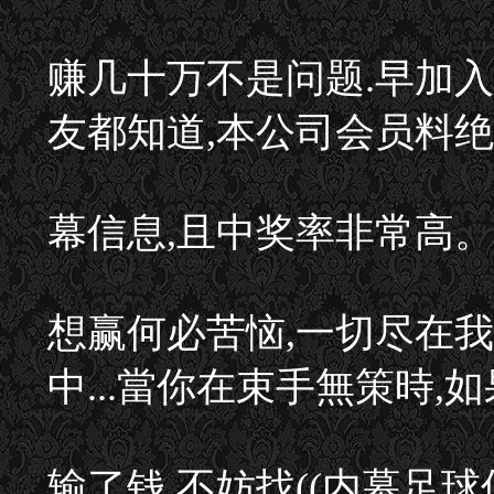
赚几十万不是问题.早加
友都知道,本公司会员料
幕信息,且中奖率非常高。
想赢何必苦恼,一切尽在我
中...當你在束手無策時,
输了钱,不妨找((内幕足球