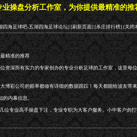
专业操盘分析工作室，为你提供最精准的推
湖四海足球吧-五湖四海足球论坛]
[刷新页面]
[杀庄排行榜]
[关闭
供最精准的推荐
几位资深而有实力的专家创办的专业分析足球的工作室，这里每
各大博彩公司的赔率都做有详细的数据跟踪！每天都能给波友带
不为人知的内幕信息。
.com 十几位专业高手操盘下注，专业专职为大客户服务。小中客户勿