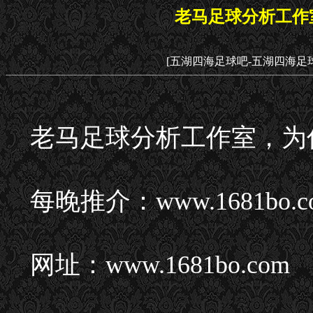
老马足球分析工作
[五湖四海足球吧-五湖四海足
老马足球分析工作室，为
每晚推介：www.1681bo.c
网址：www.1681bo.com