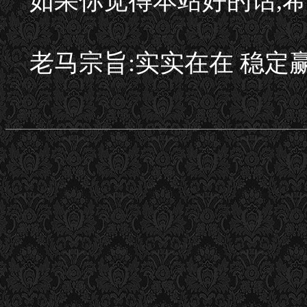
如果你觉得本站好的话,希
老马宗旨:实实在在 稳定