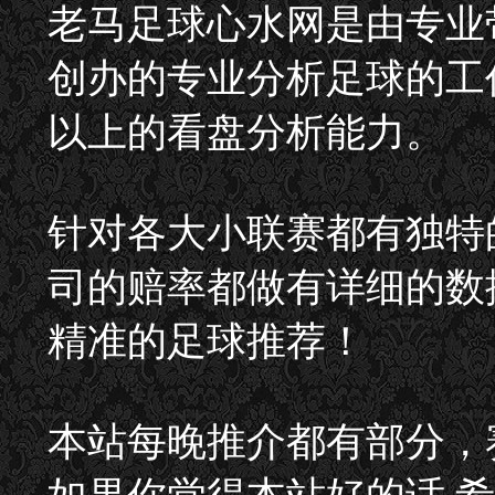
老马足球心水网是由专业
创办的专业分析足球的工
以上的看盘分析能力。
针对各大小联赛都有独特
司的赔率都做有详细的数
精准的足球推荐！
本站每晚推介都有部分，