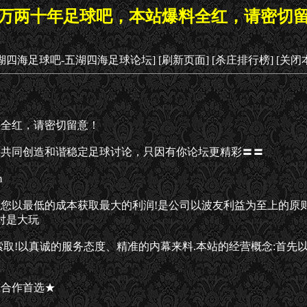
万两十年足球吧，本站爆料全红，请密切
湖四海足球吧-五湖四海足球论坛]
[刷新页面]
[杀庄排行榜]
[关闭
料全红，请密切留意！
，共同创造和谐稳定足球讨论，只因有你论坛更精彩〓〓
m
您以最低的成本获取最大的利润!是公司以波友利益为至上的原
对是大玩
索取!以真诚的服务态度、精准的内幕来料.本站的经营概念:首先
您合作首选★