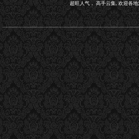
超旺人气， 高手云集, 欢迎各