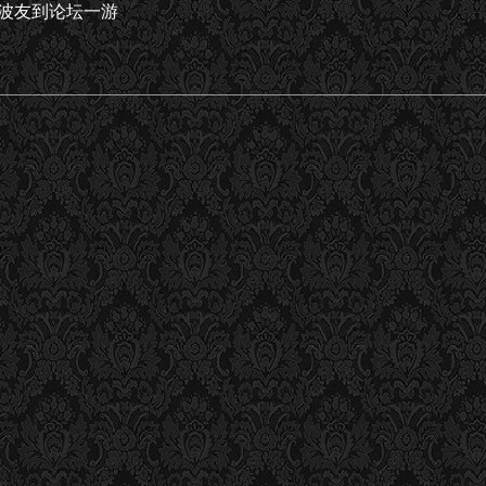
地波友到论坛一游