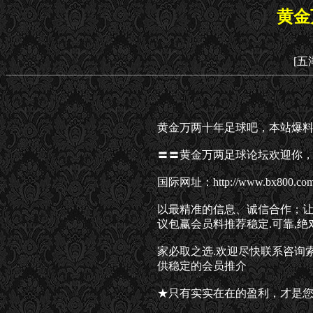
黄金
[五
黄金万两十年足球吧，本站爆
〓〓黄金万两足球论坛欢迎你
国际网址：http://www.bx800.co
以最精准的信息、诚信合作；让
议包赢会员料推荐稳定.可靠,绝
家必取之选.欢迎尽快联系咨询
供稳定的会员推介
★只有实实在在的盈利，才是