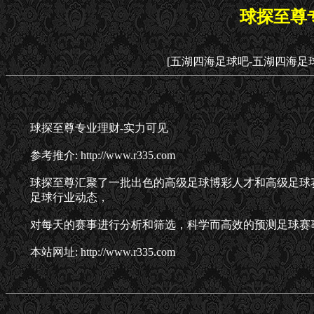
球探至尊
[五湖四海足球吧-五湖四海足
球探至尊专业理财-实力可见
参考推介: http://www.r335.com
球探至尊汇聚了一批出色的高级足球博彩人才和高级足球
足球行业动态，
对每天的赛事进行分析和筛选，科学而高效的预测足球赛
本站网址: http://www.r335.com