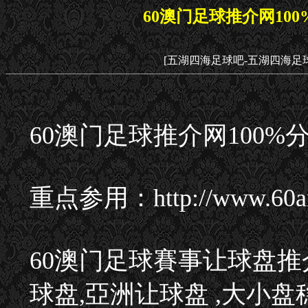
60澳门足球推介网10
[五湖四海足球吧-五湖四海足
60澳门足球推介网100
重点参用：http://www.60a
60澳门足球賽事让球盘推
球盘,亞洲让球盘 ,大小盘