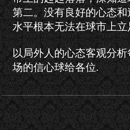
第二。没有良好的心态和
水平根本无法在球市上立
以局外人的心态客观分析
场的信心球给各位.