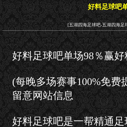
好料足球吧单
[五湖四海足球吧-五湖四海足
好料足球吧单场98％赢好
(每晚多场赛事100%免费
留意网站信息
好料足球吧是一帮精通足