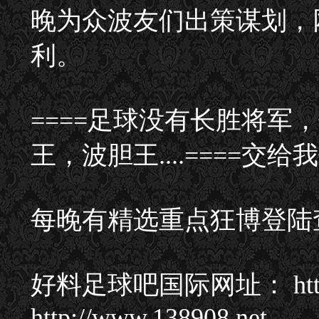
晚为众波友们出策谋划，
利。
====足球没有长胜将军
王，波胆王....====交
每晚有精选重点狂博登陆查看：ht
好料足球吧国际网址： http://
http://www.138908.net